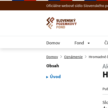
Preskočiť na hlavný obsah
Oficiálne webové sídlo Slovenského
Domov
Fond
Č
Domov
Oznámenie
Hromadné č
Ak
Obsah
H
Úvod
Pub
Sl