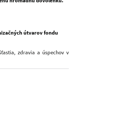
denú hromadnú dovolenku.
nizačných útvarov fondu
šťastia, zdravia a úspechov v