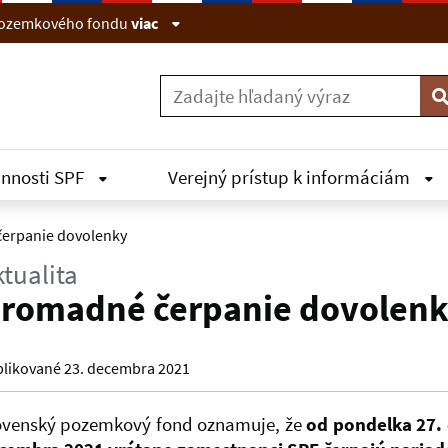
 pozemkového fondu
viac
V
innosti SPF
Verejný prístup k informáciám
erpanie dovolenky
tualita
romadné čerpanie dovolen
likované 23. decembra 2021
ovenský pozemkový fond oznamuje, že
od pondelka 27.