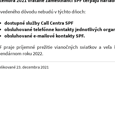
cembra 2021 vrátane
zamestnanci SPF čerpajú naria
uvedeného dôvodu nebudú v týchto dňoch:
dostupné služby Call Centra SPF
obsluhované telefónne kontakty jednotlivých orga
obsluhované e-mailové kontakty SPF.
F praje príjemné prežitie vianočných sviatkov a veľa 
lendárnom roku 2022.
likované 23. decembra 2021