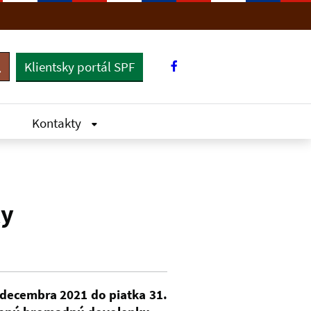
Klientsky portál SPF
yhľadávanie
Kontakty
ky
 decembra 2021 do piatka 31.