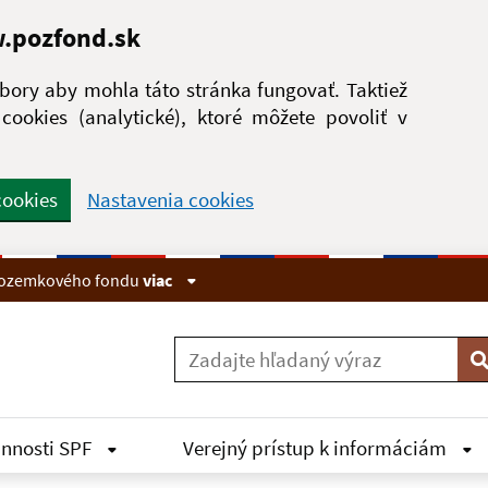
w.pozfond.sk
ory aby mohla táto stránka fungovať. Taktiež
ookies (analytické), ktoré môžete povoliť v
cookies
Nastavenia cookies
 pozemkového fondu
viac
V
innosti SPF
Verejný prístup k informáciám