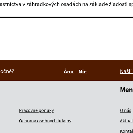
astníctva v záhradkových osadách na základe žiadosti 
itočné?
Našli
Áno
Nie
Boli tieto informácie pre 
Boli tieto informáci
Men
Pracovné ponuky
O nás
Ochrana osobných údajov
Aktual
Konta