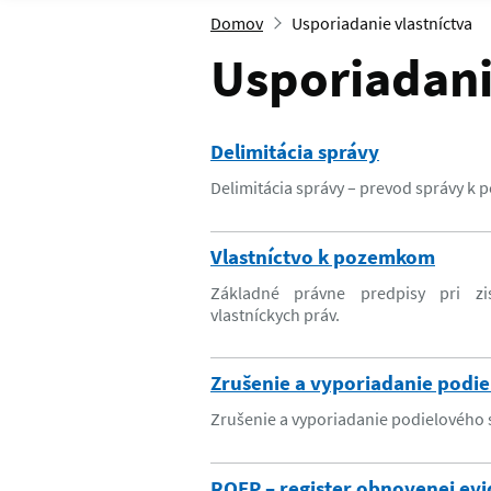
Domov
Usporiadanie vlastníctva
Usporiadani
Delimitácia správy
Delimitácia správy – prevod správy k 
Vlastníctvo k pozemkom
Základné právne predpisy pri zi
vlastníckych práv.
Zrušenie a vyporiadanie podie
Zrušenie a vyporiadanie podielového
ROEP – register obnovenej ev