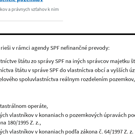
kov a právnych vzťahov k nim
 rieši v rámci agendy SPF nefinančné prevody:
tníctve štátu zo správy SPF na iných správcov majetku š
íctva štátu v správe SPF do vlastníctva obcí a vyšších 
ielového spoluvlastníctva reálnym rozdelením pozemkov,
tastrálnom operáte,
ných vlastníkov v konaniach o pozemkových úpravách podľ
a 180/1995 Z. z.,
ých vlastníkov v konaniach podľa zákona č. 64/1997 Z. z.