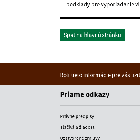
podklady pre vyporiadanie vl
Späť na hlavnú stránku
Boli tieto informácie pre vás už
Priame odkazy
Právne predpisy
Tlačivá a žiadosti
Uzatvorené zmluvy