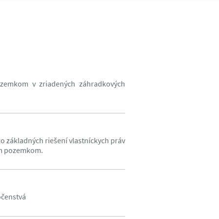
pozemkom v zriadených záhradkových
 základných riešení vlastníckych práv
ým pozemkom.
očenstvá