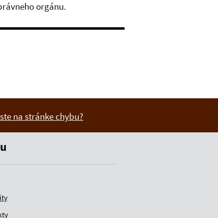
správneho orgánu.
 ste na stránke chybu?
vás užitočné?
e pre vás užitočné?
u
ity
kty