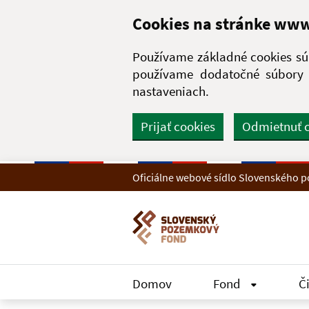
Preskočiť na hlavný obsah
Cookies na stránke ww
Používame základné cookies súb
používame dodatočné súbory c
nastaveniach.
Prijať cookies
Odmietnuť 
Oficiálne webové sídlo Slovenského
Domov
Fond
Č