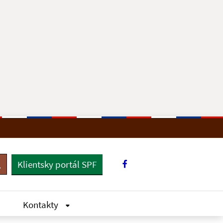
Klientsky portál SPF
yhľadávanie
Kontakty