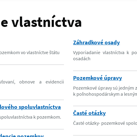
e vlastníctva
Záhradkové osady
pozemkom vo vlastníctve štátu
Vyporiadanie vlastníctva k 
osadách
Pozemkové úpravy
sťovaní, obnove a evidencii
Pozemkové úpravy sú jedným zo
k poľnohospodárskym a lesn
lového spoluvlastníctva
Časté otázky
 spoluvlastníctva k pozemkom.
Časté otázky- pozemkové spol
idencie pozemkov