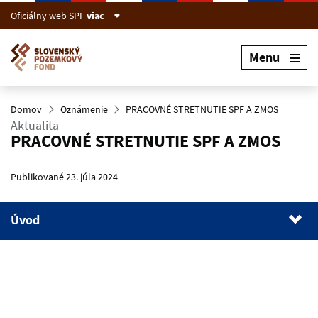
Preskočiť na hlavný obsah
Oficiálny web SPF
viac
Menu
Domov
Oznámenie
PRACOVNÉ STRETNUTIE SPF A ZMOS
Aktualita
PRACOVNÉ STRETNUTIE SPF A ZMOS
Publikované 23. júla 2024
Úvod
1.
Úvod