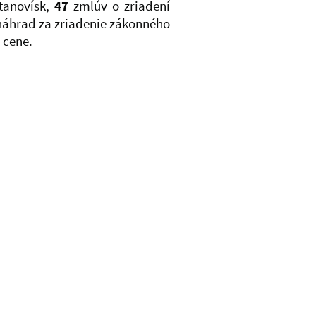
anovísk,
47
zmlúv o zriadení
náhrad za zriadenie zákonného
 cene.