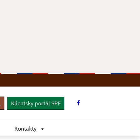
Klientsky portál SPF
yhľadávanie
Kontakty