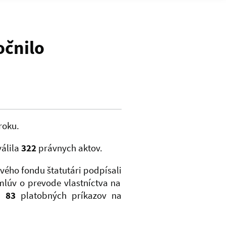
očnilo
roku.
álila
322
právnych aktov.
ho fondu štatutári podpísali
lúv o prevode vlastníctva na
ch
83
platobných príkazov na
.