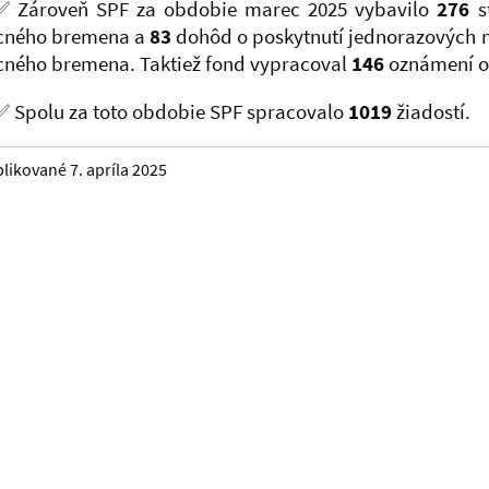
Zároveň SPF za obdobie marec 2025 vybavilo
276
st
cného bremena a
83
dohôd o poskytnutí jednorazových 
cného bremena. Taktiež fond vypracoval
146
oznámení o
Spolu za toto obdobie SPF spracovalo
1019
žiadostí.
likované 7. apríla 2025