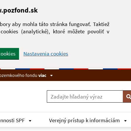
w.pozfond.sk
ory aby mohla táto stránka fungovať. Taktiež
ookies (analytické), ktoré môžete povoliť v
cookies
Nastavenia cookies
 pozemkového fondu
viac
V
innosti SPF
Verejný prístup k informáciám