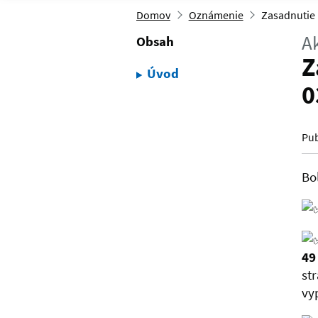
Domov
Oznámenie
Zasadnutie 
Ak
Obsah
Z
Úvod
0
Pub
Bo
49
st
vy