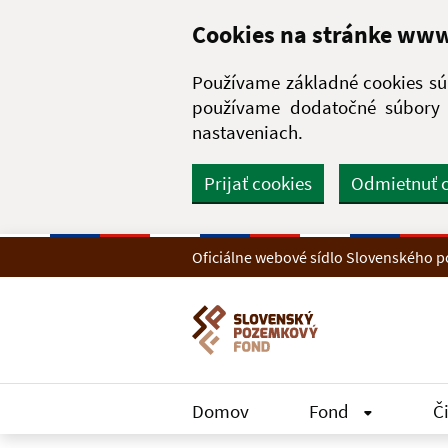
Preskočiť na hlavný obsah
Cookies na stránke ww
Používame základné cookies súb
používame dodatočné súbory c
nastaveniach.
Prijať cookies
Odmietnuť 
Oficiálne webové sídlo Slovenského
Domov
Fond
Č