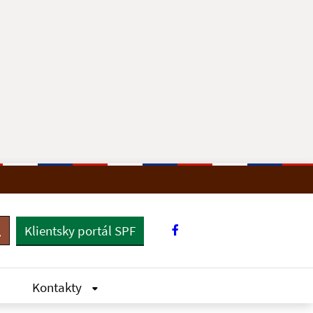
Klientsky portál SPF
yhľadávanie
Kontakty