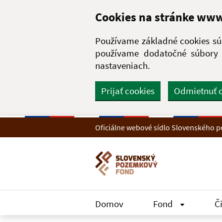
Preskočiť na hlavný obsah
Cookies na stránke ww
Používame základné cookies súb
používame dodatočné súbory c
nastaveniach.
Prijať cookies
Odmietnuť 
Oficiálne webové sídlo Slovenského
Domov
Fond
Č