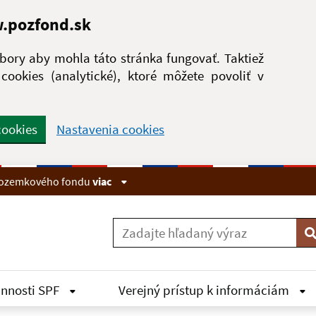
w.pozfond.sk
ory aby mohla táto stránka fungovať. Taktiež
ookies (analytické), ktoré môžete povoliť v
cookies
Nastavenia cookies
 pozemkového fondu
viac
V
innosti SPF
Verejný prístup k informáciám