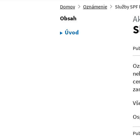
Domov
Oznámenie
Služby SPF
Ak
Obsah
S
Úvod
Pub
Oz
ne
ce
za
Vš
Os
Pub