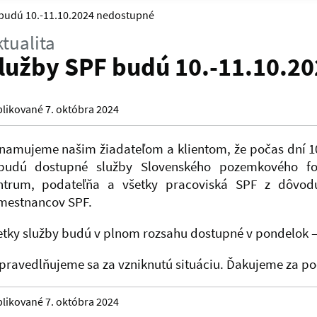
 budú 10.-11.10.2024 nedostupné
tualita
lužby SPF budú 10.-11.10.2
likované 7. októbra 2024
namujeme našim žiadateľom a klientom, že počas dní 10.
budú dostupné služby Slovenského pozemkového f
ntrum, podateľňa a všetky pracoviská SPF z dôvod
mestnancov SPF.
etky služby budú v plnom rozsahu dostupné v pondelok –
pravedlňujeme sa za vzniknutú situáciu. Ďakujeme za p
likované 7. októbra 2024