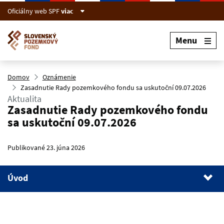
Preskočiť na hlavný obsah
Oficiálny web SPF
viac
Menu
Domov
Oznámenie
Zasadnutie Rady pozemkového fondu sa uskutoční 09.07.2026
Aktualita
Zasadnutie Rady pozemkového fondu
sa uskutoční 09.07.2026
Publikované 23. júna 2026
Úvod
1.
Úvod