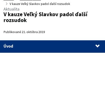
V kauze Veľký Slavkov padol ďalší rozsudok
Aktualita
V kauze Veľký Slavkov padol ďalší
rozsudok
Publikované 21. októbra 2019
Úvod
1.
Úvod
2.
O čo ide v kauze Veľký Slavkov