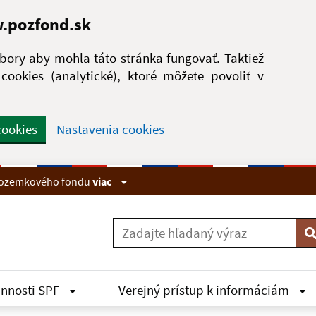
w.pozfond.sk
ory aby mohla táto stránka fungovať. Taktiež
ookies (analytické), ktoré môžete povoliť v
cookies
Nastavenia cookies
 pozemkového fondu
viac
V
innosti SPF
Verejný prístup k informáciám