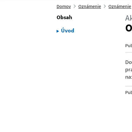
Domov
Oznámenie
Oznámenie
Ak
Obsah
O
Úvod
Pub
Do
pr
na
Pub