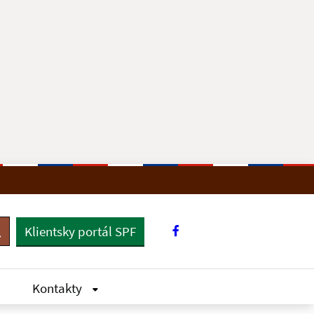
Klientsky portál SPF
yhľadávanie
Kontakty