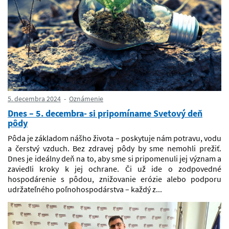
5. decembra 2024
Oznámenie
Dnes – 5. decembra- si pripomíname Svetový deň
pôdy
Pôda je základom nášho života – poskytuje nám potravu, vodu
a čerstvý vzduch. Bez zdravej pôdy by sme nemohli prežiť.
Dnes je ideálny deň na to, aby sme si pripomenuli jej význam a
zaviedli kroky k jej ochrane. Či už ide o zodpovedné
hospodárenie s pôdou, znižovanie erózie alebo podporu
udržateľného poľnohospodárstva – každý z...