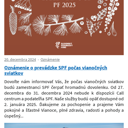
20. decembra 2024
Oznámenie
Oznámenie o prevádzke SPF počas vianočných
sviatkov
Dovoľte nám informovať Vás, že počas vianočných sviatkov
budú zamestnanci SPF čerpať hromadnú dovolenku. Od 27.
decembra do 31. decembra 2024 nebude k dispozícii Call
centrum a podateľňa SPF. Naše služby budú opäť dostupné od
2. januára 2025. Ďakujeme za pochopenie a prajeme Vám
pokojné a šťastné Vianoce, plné zdravia, radosti a pohody a
úspešný...