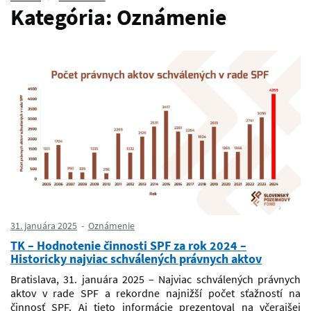
Kategória:
Oznámenie
31. januára 2025
Oznámenie
TK – Hodnotenie činnosti SPF za rok 2024 –
Historicky najviac schválených právnych aktov
Bratislava, 31. januára 2025 – Najviac schválených právnych
aktov v rade SPF a rekordne najnižší počet sťažností na
činnosť SPF. Aj tieto informácie prezentoval na včerajšej