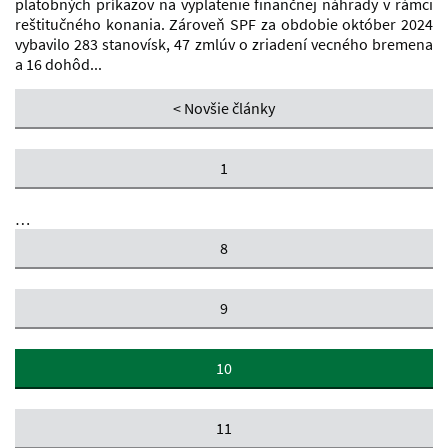
platobných príkazov na vyplatenie finančnej náhrady v rámci
reštitučného konania. Zároveň SPF za obdobie október 2024
vybavilo 283 stanovísk, 47 zmlúv o zriadení vecného bremena
a 16 dohôd...
< Novšie články
1
…
8
9
10
11