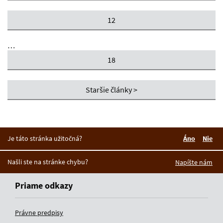
12
…
18
Staršie články >
Je táto stránka užitočná?
Áno
Nie
Boli tieto 
Boli 
Našli ste na stránke chybu?
Napíšte nám
Priame odkazy
Právne predpisy