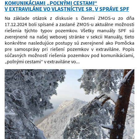
KOMUNIKÁCIAMI „POĽNÝMI CESTAMI“
V EXTRAVILÁNE VO VLASTNÍCTVE SR, V SPRÁVE SPF
Na základe otázok z diskusie s členmi ZMOS-u zo dňa
17.12.2024 boli spísané a zaslané ZMOS-u aktuálne možnosti
riešenia týchto typov pozemkov. Všetky manuály SPF sú
zverejnené na našej webovej stránke v sekcii Manuály, tieto
konkrétne nasledujúce postupy sú zverejnené ako Pomôcka
pre samosprávy pri riešení pozemkov v extraviláne. Popis
súčasných možností riešenia pozemkov pod komunikáciami,
„poľnými cestami“ v extraviláne vo...