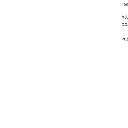
re
ht
po
Pub