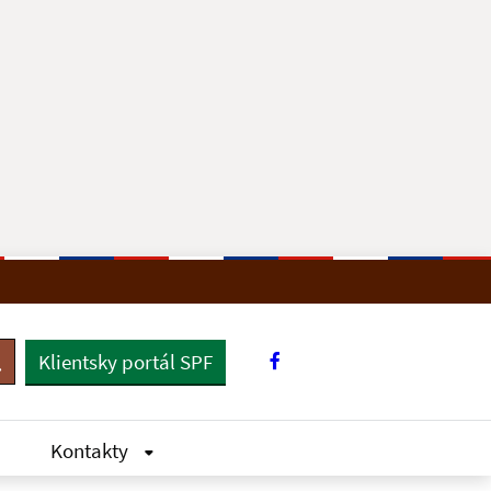
Klientsky portál SPF
yhľadávanie
Kontakty