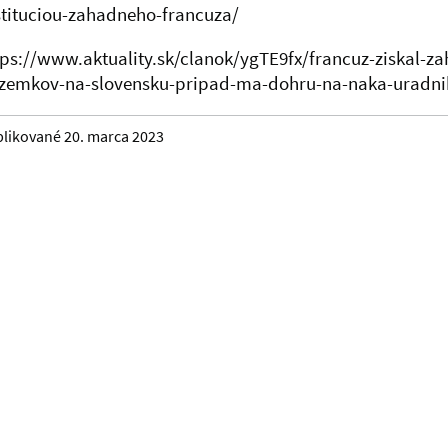
stituciou-zahadneho-francuza/
tps://www.aktuality.sk/clanok/ygTE9fx/francuz-ziskal-za
zemkov-na-slovensku-pripad-ma-dohru-na-naka-uradnik
likované 20. marca 2023