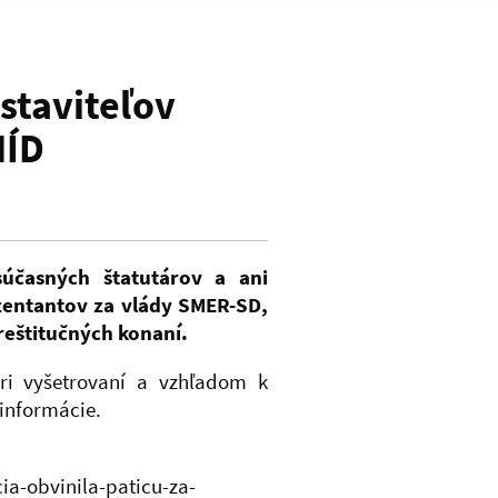
staviteľov
HÍD
súčasných štatutárov a ani
zentantov za vlády SMER-SD,
reštitučných konaní.
ri vyšetrovaní a vzhľadom k
informácie.
ia-obvinila-paticu-za-