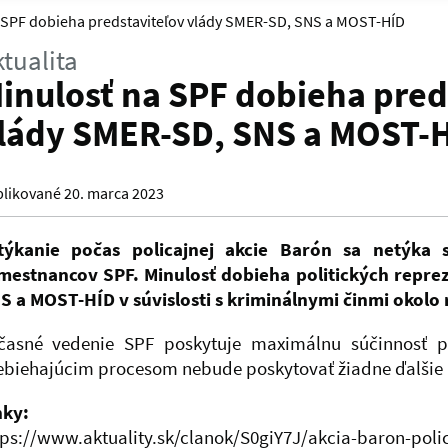
 SPF dobieha predstaviteľov vlády SMER-SD, SNS a MOST-HÍD
tualita
inulosť na SPF dobieha pred
lády SMER-SD, SNS a MOST-
likované 20. marca 2023
týkanie počas policajnej akcie Barón sa netýka 
mestnancov SPF. Minulosť dobieha politických repre
S a MOST-HÍD v súvislosti s kriminálnymi činmi okolo 
časné vedenie SPF poskytuje maximálnu súčinnosť p
ebiehajúcim procesom nebude poskytovať žiadne ďalšie 
nky:
tps://www.aktuality.sk/clanok/S0giY7J/akcia-baron-polic