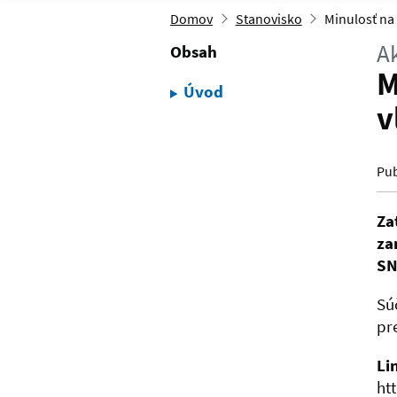
Domov
Stanovisko
Minulosť na
Ak
Obsah
M
Úvod
v
Pub
Za
za
SN
Sú
pr
Li
ht