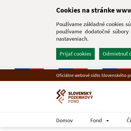
Preskočiť na hlavný obsah
Cookies na stránke ww
Používame základné cookies súb
používame dodatočné súbory c
nastaveniach.
Prijať cookies
Odmietnuť 
Oficiálne webové sídlo Slovenského
Domov
Fond
Č