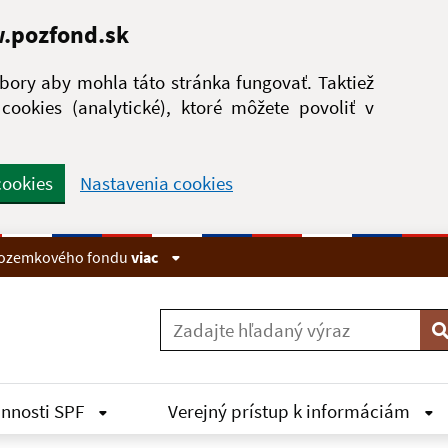
w.pozfond.sk
ory aby mohla táto stránka fungovať. Taktiež
ookies (analytické), ktoré môžete povoliť v
cookies
Nastavenia cookies
 pozemkového fondu
viac
V
innosti SPF
Verejný prístup k informáciám